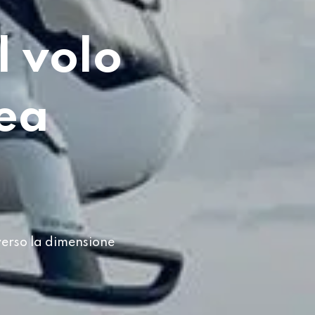
l volo
rea
verso la dimensione