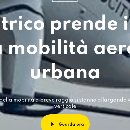
ttrico prende i
 mobilità ae
urbana
 della mobilità a breve raggio si stanno allargando 
verticale
Guarda ora