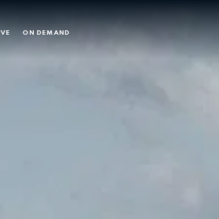
MY 26
IVE
ON DEMAND