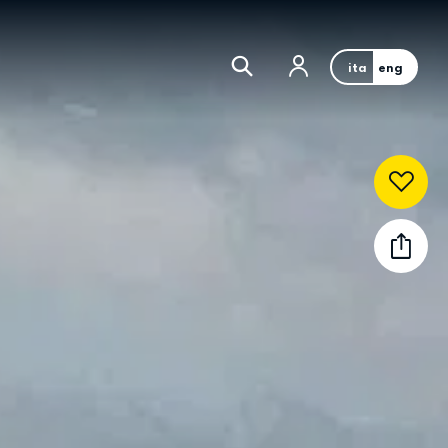
ita
eng