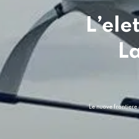
L’ele
La
Le nuove frontiere