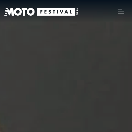
MY 26