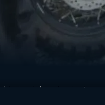
I viaggi pazzi e le esperienze in moto
affascinano tutti. Per molti il viaggio in
moto per eccellenza è Capo Nord, per altri