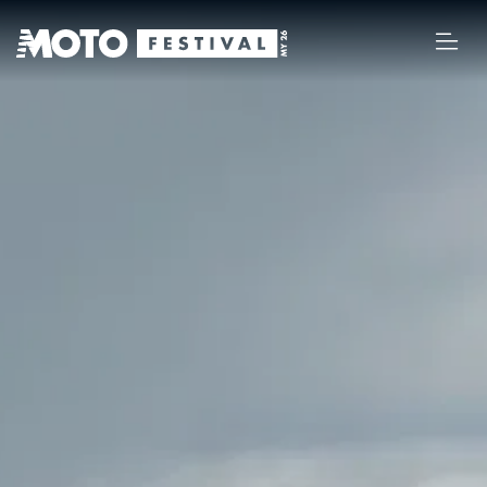
MY 26