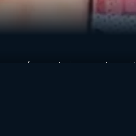
suberanza fanno parte del suo carattere ed è
da avere davanti a un microfono: spigliato
atico e diretto. Sarebbe un peccato, per l
Di Giannantonio: "La MotoGP è un oggetto
 fortissimo, non ti abitui mai, le frenate so
a, che non esiste. Non ho mai guidato un
100 la Panigale o la Moto2 sono 50!".