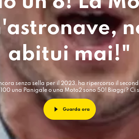
do un 8! La M
'astronave, n
abitui mai!"
ncora senza sella per il 2023, ha ripercorso il second
 100 una Panigale o una Moto2 sono 50! Biaggi? Ci 
Guarda ora