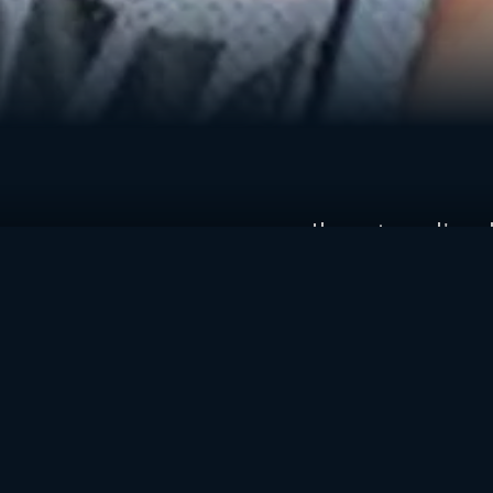
Il sorriso e l'e
più divertenti 
analitico, simp
perdere Fabio 
un'astronave, va
La moto perfett
se la MotoGP è 