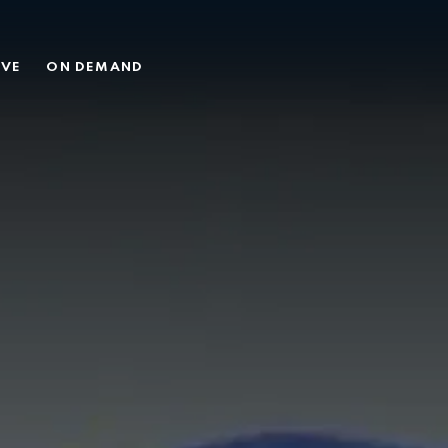
MY 26
IVE
ON DEMAND