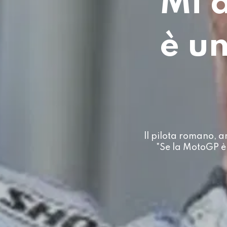
"Mi 
è un
ll pilota romano, a
"Se la MotoGP è