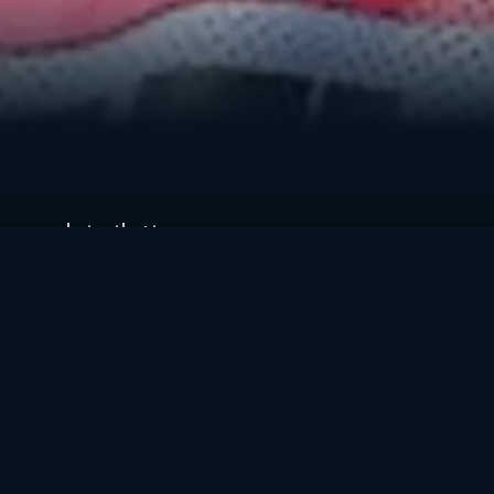
 uno dei piloti
 ma anche
a MotoGP,
 pazzesco,
no incredibili.
a Superbike ma