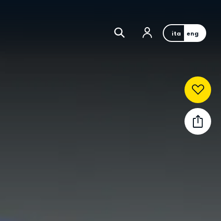
ita
eng