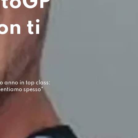
otoGP
on ti
o anno in top class:
sentiamo spesso"