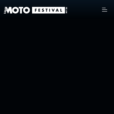
MY 26