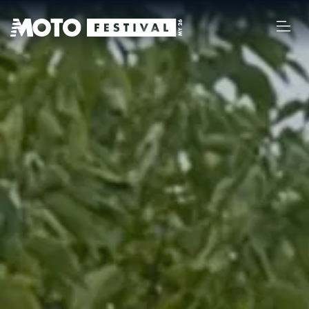
MY 26