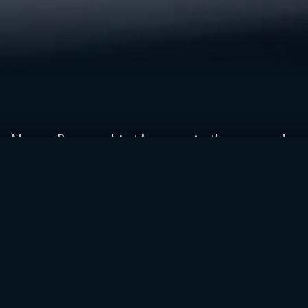
Marco Bezzecchi ci ha aperto il suo mondo
di pilota, parlando di una stagione
caratterizzata da grandi sforzi e risultati
altalenanti. Tra aspettative alte e difficoltà,
ha trovato momenti di riscatto, come il
podio a Jerez, ma anche difficoltà.
E poi il passaggio ad Aprilia per il 2025,
Bezzecchi, una decisione delicata, presa