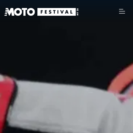
MY 26