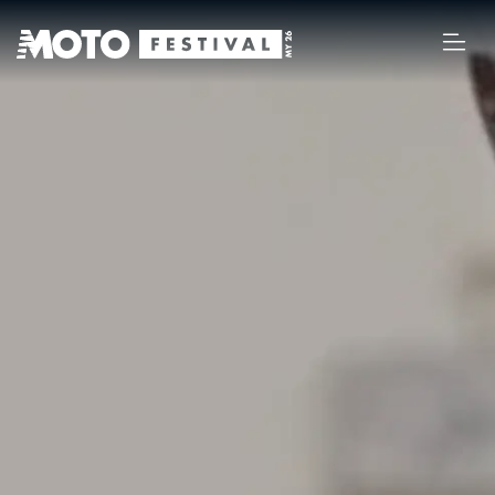
MY 26