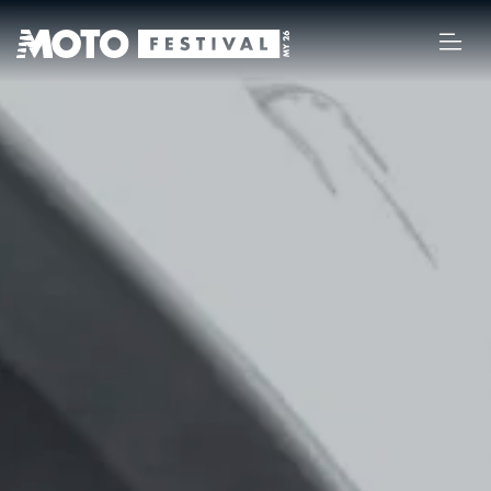
MY 26