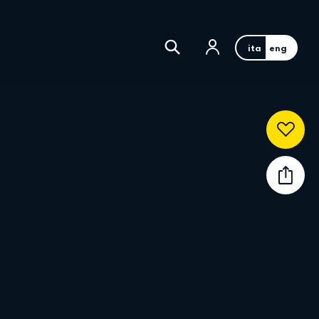
ita
eng